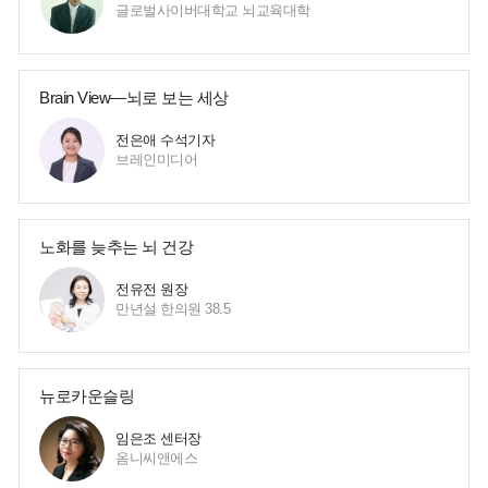
글로벌사이버대학교 뇌교육대학
Brain View—뇌로 보는 세상
전은애 수석기자
브레인미디어
노화를 늦추는 뇌 건강
전유전 원장
만년설 한의원 38.5
뉴로카운슬링
임은조 센터장
옴니씨앤에스