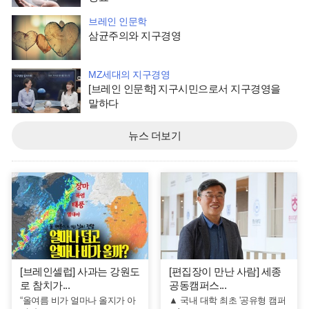
브레인 인문학
삼균주의와 지구경영
MZ세대의 지구경영
[브레인 인문학] 지구시민으로서 지구경영을
말하다
뉴스 더보기
[브레인셀럽] 사과는 강원도
[편집장이 만난 사람] 세종
로 참치가...
공동캠퍼스...
“올여름 비가 얼마나 올지가 아
▲ 국내 대학 최초 '공유형 캠퍼