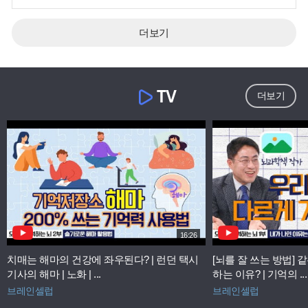
더보기
TV
더보기
16:26
치매는 해마의 건강에 좌우된다? | 런던 택시
[뇌를 잘 쓰는 방법]
기사의 해마 | 노화 | ...
하는 이유? | 기억의 ...
브레인셀럽
브레인셀럽