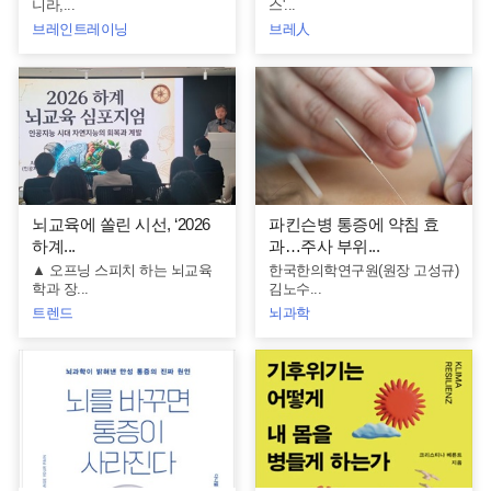
니라,...
스'...
브레인트레이닝
브레人
뇌교육에 쏠린 시선, ‘2026
파킨슨병 통증에 약침 효
하계...
과…주사 부위...
▲ 오프닝 스피치 하는 뇌교육
한국한의학연구원(원장 고성규)
학과 장...
김노수...
트렌드
뇌과학