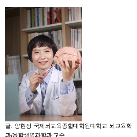
글. 양현정 국제뇌교육종합대학원대학교 뇌교육학
과/융합생명과학과 교수