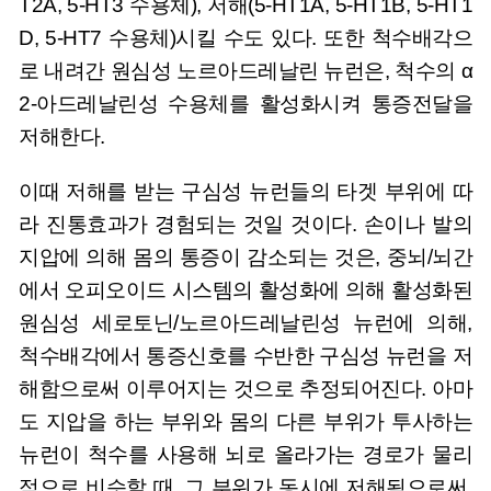
T2A, 5-HT3 수용체), 저해(5-HT1A, 5-HT1B, 5-HT1
D, 5-HT7 수용체)시킬 수도 있다. 또한 척수배각으
로 내려간 원심성 노르아드레날린 뉴런은, 척수의 α
2-아드레날린성 수용체를 활성화시켜 통증전달을
저해한다.
이때 저해를 받는 구심성 뉴런들의 타겟 부위에 따
라 진통효과가 경험되는 것일 것이다. 손이나 발의
지압에 의해 몸의 통증이 감소되는 것은, 중뇌/뇌간
에서 오피오이드 시스템의 활성화에 의해 활성화된
원심성 세로토닌/노르아드레날린성 뉴런에 의해,
척수배각에서 통증신호를 수반한 구심성 뉴런을 저
해함으로써 이루어지는 것으로 추정되어진다. 아마
도 지압을 하는 부위와 몸의 다른 부위가 투사하는
뉴런이 척수를 사용해 뇌로 올라가는 경로가 물리
적으로 비슷할 때, 그 부위가 동시에 저해됨으로써,