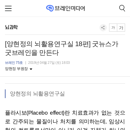
뇌과학
가
가
[양현정의 뇌활용연구실 18편] 굿뉴스가
굿브레인을 만든다
브레인 75호
2019년 04월 27일 (토) 18:03
양현정 부원장
양현정의 뇌활용연구실
플라시보(Placebo effect)란 치료효과가 없는 것으
로 간주되는 물질이나 처치를 의미하는데, 임상시