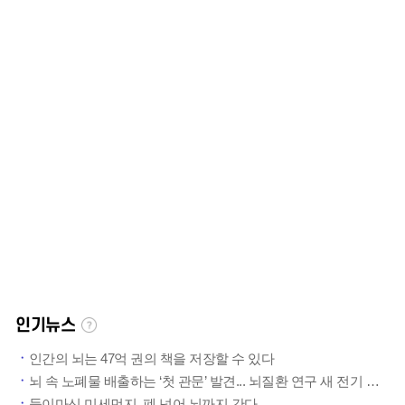
인기뉴스
인간의 뇌는 47억 권의 책을 저장할 수 있다
뇌 속 노폐물 배출하는 ‘첫 관문’ 발견... 뇌질환 연구 새 전기 마련
들이마신 미세먼지, 폐 넘어 뇌까지 간다